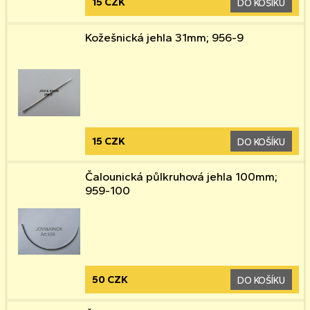
15 CZK
DO KOŠÍKU
Kožešnická jehla 31mm; 956-9
15 CZK
DO KOŠÍKU
Čalounická půlkruhová jehla 100mm;
959-100
50 CZK
DO KOŠÍKU