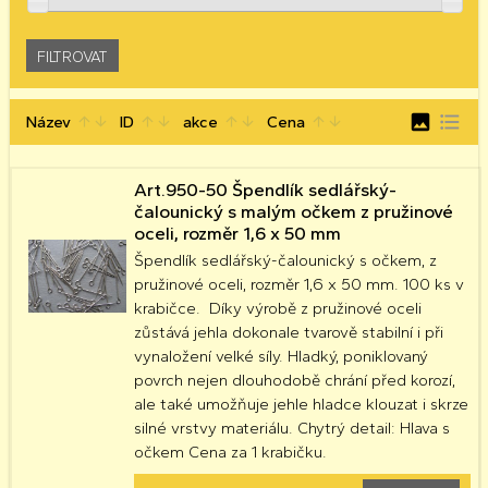
image
format_list_bulleted
Název
ID
akce
Cena
arrow_upward
arrow_downward
arrow_upward
arrow_downward
arrow_upward
arrow_downward
arrow_upward
arrow_downward
Art.950-50 Špendlík sedlářský-
čalounický s malým očkem z pružinové
oceli, rozměr 1,6 x 50 mm
Špendlík sedlářský-čalounický s očkem, z
pružinové oceli, rozměr 1,6 x 50 mm. 100 ks v
krabičce. Díky výrobě z pružinové oceli
zůstává jehla dokonale tvarově stabilní i při
vynaložení velké síly. Hladký, poniklovaný
povrch nejen dlouhodobě chrání před korozí,
ale také umožňuje jehle hladce klouzat i skrze
silné vrstvy materiálu. Chytrý detail: Hlava s
očkem Cena za 1 krabičku.