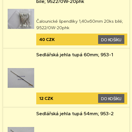
bílé; 9522/0W-20phk
Čalounické špendlíky 1,40x60mm 20ks bílé;
9522/0W-20phk
40 CZK
DO KOŠÍKU
Sedlářská jehla tupá 60mm; 953-1
12 CZK
DO KOŠÍKU
Sedlářská jehla tupá 54mm; 953-2