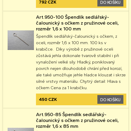
792 CZK
DO KOŠÍKU
Art.950-100 Špendlík sedlářský-
čalounický s očkem z pružinové oceli,
rozměr 1,6 x 100 mm
Špendlík sedlářský-čalounický s očkem, z
oceli, rozměr 1,6 x 100 mm. 100 ks v
krabičce. Díky výrobě z pružinové oceli
zůstává jehla dokonale tvarově stabilní i při
vynaložení velké síly. Hladký, poniklovaný
povrch nejen dlouhodobě chrání před korozí,
ale také umožňuje jehle hladce klouzat i skrze
silné vrstvy materiálu. Chytrý detail: Hlava s
očkem Cena za 1 krabičku.
450 CZK
DO KOŠÍKU
Art.950-85 Špendlík sedlářský-
čalounický s očkem z pružinové oceli,
rozměr 1,6 x 85 mm