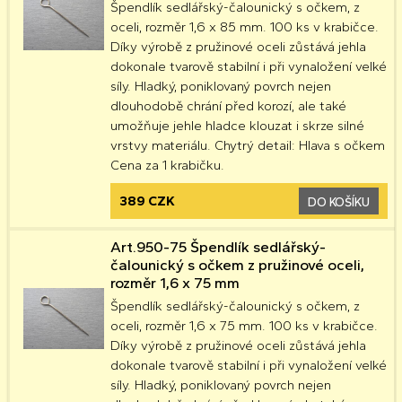
Špendlík sedlářský-čalounický s očkem, z
oceli, rozměr 1,6 x 85 mm. 100 ks v krabičce.
Díky výrobě z pružinové oceli zůstává jehla
dokonale tvarově stabilní i při vynaložení velké
síly. Hladký, poniklovaný povrch nejen
dlouhodobě chrání před korozí, ale také
umožňuje jehle hladce klouzat i skrze silné
vrstvy materiálu. Chytrý detail: Hlava s očkem
Cena za 1 krabičku.
389 CZK
DO KOŠÍKU
Art.950-75 Špendlík sedlářský-
čalounický s očkem z pružinové oceli,
rozměr 1,6 x 75 mm
Špendlík sedlářský-čalounický s očkem, z
oceli, rozměr 1,6 x 75 mm. 100 ks v krabičce.
Díky výrobě z pružinové oceli zůstává jehla
dokonale tvarově stabilní i při vynaložení velké
síly. Hladký, poniklovaný povrch nejen