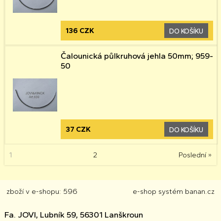
136 CZK
DO KOŠÍKU
Čalounická půlkruhová jehla 50mm; 959-
50
37 CZK
DO KOŠÍKU
1
2
Poslední »
zboží v e-shopu: 596
e-shop
systém
banan.cz
Fa. JOVI, Lubník 59, 56301 Lanškroun