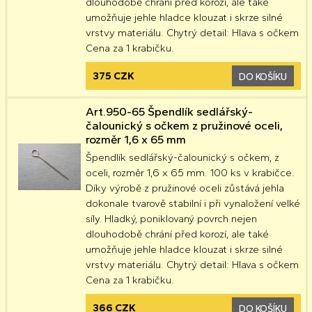
dlouhodobě chrání před korozí, ale také
umožňuje jehle hladce klouzat i skrze silné
vrstvy materiálu. Chytrý detail: Hlava s očkem
Cena za 1 krabičku.
375 CZK
DO KOŠÍKU
Art.950-65 Špendlík sedlářský-
čalounický s očkem z pružinové oceli,
rozměr 1,6 x 65 mm
Špendlík sedlářský-čalounický s očkem, z
oceli, rozměr 1,6 x 65 mm. 100 ks v krabičce.
Díky výrobě z pružinové oceli zůstává jehla
dokonale tvarově stabilní i při vynaložení velké
síly. Hladký, poniklovaný povrch nejen
dlouhodobě chrání před korozí, ale také
umožňuje jehle hladce klouzat i skrze silné
vrstvy materiálu. Chytrý detail: Hlava s očkem
Cena za 1 krabičku.
366 CZK
DO KOŠÍKU