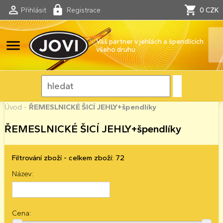
Přihlásit
Registrace
0 CZK
menu
Váš partner v jehlách a špendlících
všeho druhu
Úvod
-
ŘEMESLNICKÉ ŠICÍ JEHLY+špendlíky
ŘEMESLNICKÉ ŠICÍ JEHLY+špendlíky
Filtrování zboží - celkem zboží: 72
Název:
Cena: