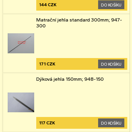
144 CZK
DO KOŠÍKU
Matrační jehla standard 300mm; 947-
300
171 CZK
DO KOŠÍKU
Dýková jehla 150mm; 948-150
117 CZK
DO KOŠÍKU