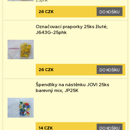
26 CZK
DO KOŠÍKU
Označovací praporky 25ks žluté;
J643G-25phk
26 CZK
DO KOŠÍKU
Špendlíky na nástěnku JOVI 25ks
barevný mix; JP25K
14 CZK
DO KOŠÍKU