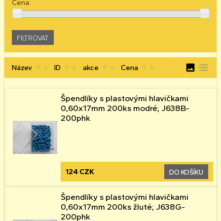
Cena:
image
format_list_bulleted
Název
ID
akce
Cena
arrow_upward
arrow_downward
arrow_upward
arrow_downward
arrow_upward
arrow_downward
arrow_upward
arrow_downward
Špendlíky s plastovými hlavičkami
0,60x17mm 200ks modré; J638B-
200phk
124 CZK
DO KOŠÍKU
Špendlíky s plastovými hlavičkami
0,60x17mm 200ks žluté; J638G-
200phk