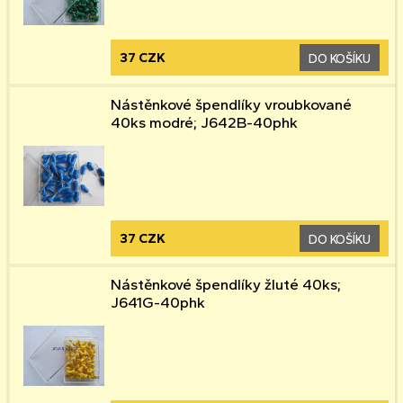
37 CZK
DO KOŠÍKU
Nástěnkové špendlíky vroubkované
40ks modré; J642B-40phk
37 CZK
DO KOŠÍKU
Nástěnkové špendlíky žluté 40ks;
J641G-40phk