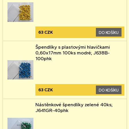
63 CZK
DO KOŠÍKU
Špendlíky s plastovými hlavičkami
0,60x17mm 100ks modré; J638B-
100phk
63 CZK
DO KOŠÍKU
Nástěnkové špendlíky zelené 40ks;
J641GR-40phk