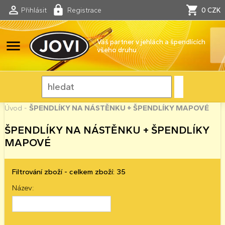
Přihlásit
Registrace
0 CZK
menu
Váš partner v jehlách a špendlících
všeho druhu
Úvod
-
ŠPENDLÍKY NA NÁSTĚNKU + ŠPENDLÍKY MAPOVÉ
ŠPENDLÍKY NA NÁSTĚNKU + ŠPENDLÍKY
MAPOVÉ
Filtrování zboží - celkem zboží: 35
Název: