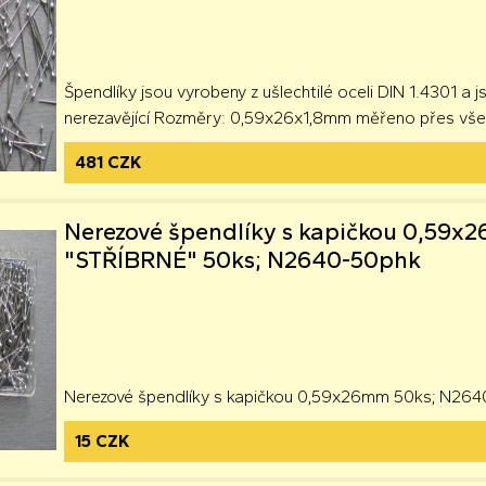
Špendlíky jsou vyrobeny z ušlechtilé oceli DIN 1.4301 a 
nerezavějící Rozměry: 0,59x26x1,8mm měřeno přes vše
481 CZK
Nerezové špendlíky s kapičkou 0,59
"STŘÍBRNÉ" 50ks; N2640-50phk
Nerezové špendlíky s kapičkou 0,59x26mm 50ks; N26
15 CZK