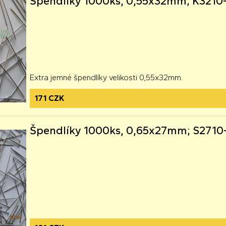
Špendlíky 1000ks, 0,55x32mm; K3210
Extra jemné špendlíky velikosti 0,55x32mm.
171 CZK
Špendlíky 1000ks, 0,65x27mm; S271