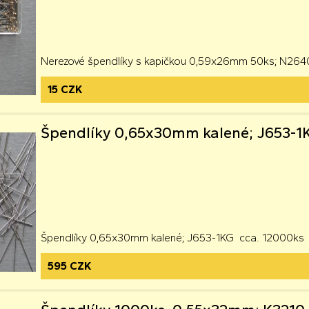
Nerezové špendlíky s kapičkou 0,59x26mm 50ks; N26
15 CZK
Špendlíky 0,65x30mm kalené; J653-1
Špendlíky 0,65x30mm kalené; J653-1KG cca. 12000ks
595 CZK