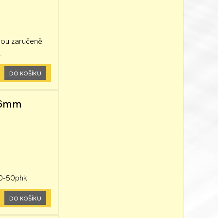
jsou zaručeně
.
DO KOŠÍKU
x26mm
40-50phk
DO KOŠÍKU