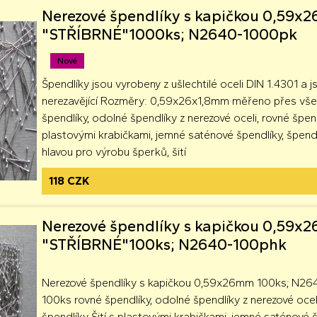
Nerezové špendlíky s kapičkou 0,59
"STŘÍBRNÉ"1000ks; N2640-1000pk
Nové
Špendlíky jsou vyrobeny z ušlechtilé oceli DIN 1.4301 a 
nerezavějící Rozměry: 0,59x26x1,8mm měřeno přes vše
špendlíky, odolné špendlíky z nerezové oceli, rovné špendlí
plastovými krabičkami, jemné saténové špendlíky, špend
hlavou pro výrobu šperků, šití
118 CZK
Nerezové špendlíky s kapičkou 0,59
"STŘÍBRNÉ"100ks; N2640-100phk
Nerezové špendlíky s kapičkou 0,59x26mm 100ks; N2
100ks rovné špendlíky, odolné špendlíky z nerezové ocel
špendlíky Šití s ​​plastovými krabičkami, jemné saténové 