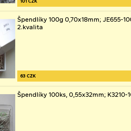
101 CZK
Špendlíky 100g 0,70x18mm; JE655-1
2.kvalita
63 CZK
Špendlíky 100ks, 0,55x32mm; K3210-