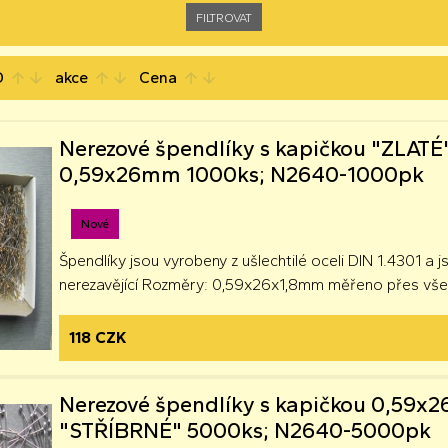
D
akce
Cena
arrow_upward
arrow_downward
arrow_upward
arrow_downward
arrow_upward
arrow_downward
Nerezové špendlíky s kapičkou "ZLATÉ
0,59x26mm 1000ks; N2640-1000pk
Nové
Špendlíky jsou vyrobeny z ušlechtilé oceli DIN 1.4301 a 
nerezavějící Rozměry: 0,59x26x1,8mm měřeno přes vše
118 CZK
Nerezové špendlíky s kapičkou 0,59
"STŘÍBRNÉ" 5000ks; N2640-5000pk