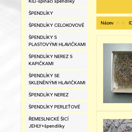
KILT-spínací špendlíky
ŠPENDLÍKY
Název
I
arrow_upward
arrow_downward
ŠPENDLÍKY CELOKOVOVÉ
ŠPENDLÍKY S
PLASTOVÝMI HLAVIČKAMI
ŠPENDLÍKY NEREZ S
KAPIČKAMI
ŠPENDLÍKY SE
SKLENĚNÝMI HLAVIČKAMI
ŠPENDLÍKY NEREZ
ŠPENDLÍKY PERLEŤOVÉ
ŘEMESLNICKÉ ŠICÍ
JEHLY+špendlíky