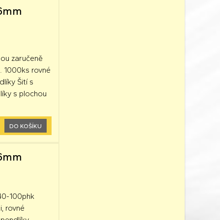
x26mm
jsou zaručeně
. 1000ks rovné
ky Šití s ​​
líky s plochou
DO KOŠÍKU
x26mm
640-100phk
i, rovné
špendlíky,