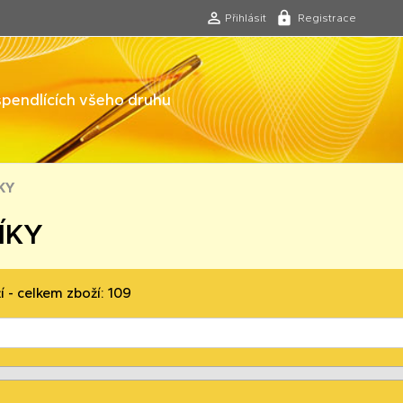
Přihlásit
Registrace
 špendlících všeho druhu
KY
ÍKY
í - celkem zboží: 109