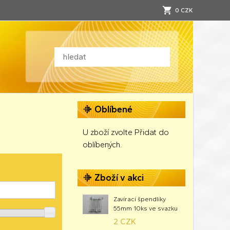
0 CZK
Oblíbené
U zboží zvolte Přidat do
oblíbených.
Zboží v akci
Zavírací špendlíky
55mm 10ks ve svazku
2 CZK