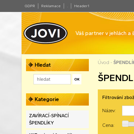
GDPR
Reklamace
.
Header1
Váš partner v jehlách a
Úvod
-
ŠPENDLÍ
Hledat
ŠPENDL
Filtrování zbož
Kategorie
Název:
ZAVÍRACÍ-SPÍNACÍ
ŠPENDLÍKY
Cena: