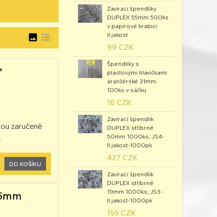
Zavírací špendlíky
DUPLEX 55mm 500ks
v papírové krabici
II.jakost
image
format_list_bulleted
99 CZK
Špendlíky s
"
plastovými hlavičkami
aranžérské 31mm
100ks v sáčku
16 CZK
Zavírací špendlík
jsou zaručeně
DUPLEX stříbrné
50mm 1000ks; JS4-
.
II.jakost-1000pk
427 CZK
DO KOŠÍKU
Zavírací špendlík
DUPLEX stříbrné
19mm 1000ks; JS3-
x26mm
II.jakost-1000pk
155 CZK