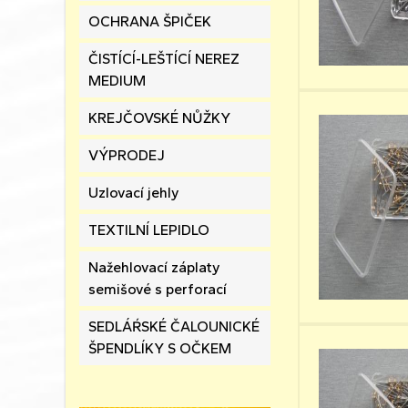
OCHRANA ŠPIČEK
ČISTÍCÍ-LEŠTÍCÍ NEREZ
MEDIUM
KREJČOVSKÉ NŮŽKY
VÝPRODEJ
Uzlovací jehly
TEXTILNÍ LEPIDLO
Nažehlovací záplaty
semišové s perforací
SEDLÁŔSKÉ ČALOUNICKÉ
ŠPENDLÍKY S OČKEM