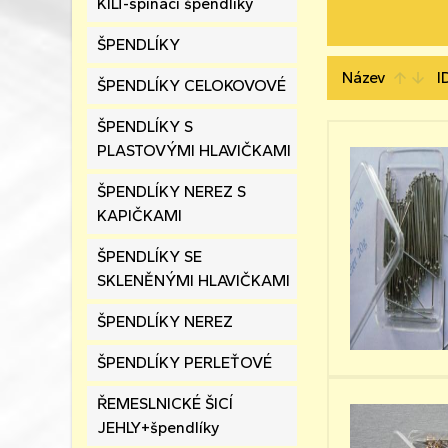
KILT-spínací špendlíky
ŠPENDLÍKY
Název
I
arrow_upward
arrow_downward
ŠPENDLÍKY CELOKOVOVÉ
ŠPENDLÍKY S
PLASTOVÝMI HLAVIČKAMI
ŠPENDLÍKY NEREZ S
KAPIČKAMI
ŠPENDLÍKY SE
SKLENĚNÝMI HLAVIČKAMI
ŠPENDLÍKY NEREZ
ŠPENDLÍKY PERLEŤOVÉ
ŘEMESLNICKÉ ŠICÍ
JEHLY+špendlíky