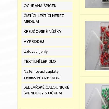
OCHRANA ŠPIČEK
ČISTÍCÍ-LEŠTÍCÍ NEREZ
MEDIUM
KREJČOVSKÉ NŮŽKY
VÝPRODEJ
Uzlovací jehly
TEXTILNÍ LEPIDLO
Nažehlovací záplaty
semišové s perforací
SEDLÁŔSKÉ ČALOUNICKÉ
ŠPENDLÍKY S OČKEM