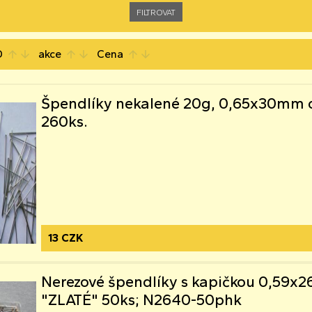
D
akce
Cena
arrow_upward
arrow_downward
arrow_upward
arrow_downward
arrow_upward
arrow_downward
Špendlíky nekalené 20g, 0,65x30mm 
260ks.
13 CZK
Nerezové špendlíky s kapičkou 0,59
"ZLATÉ" 50ks; N2640-50phk