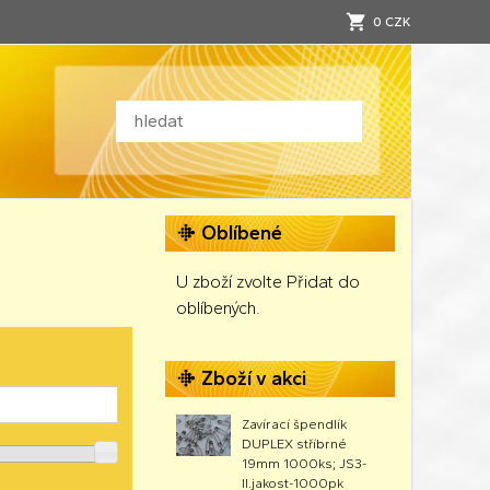
0 CZK
Oblíbené
U zboží zvolte Přidat do
oblíbených.
Zboží v akci
Zavírací špendlík
DUPLEX stříbrné
19mm 1000ks; JS3-
II.jakost-1000pk