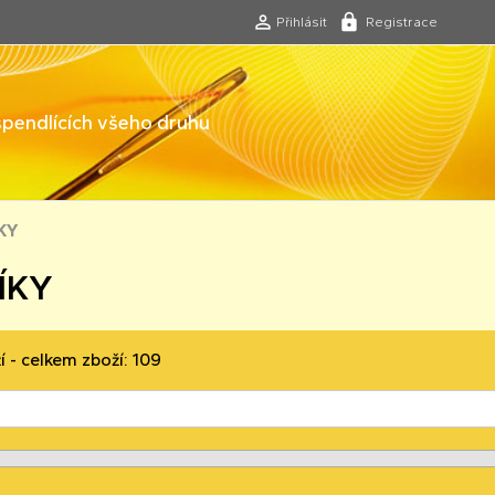
Přihlásit
Registrace
 špendlících všeho druhu
KY
ÍKY
í - celkem zboží: 109