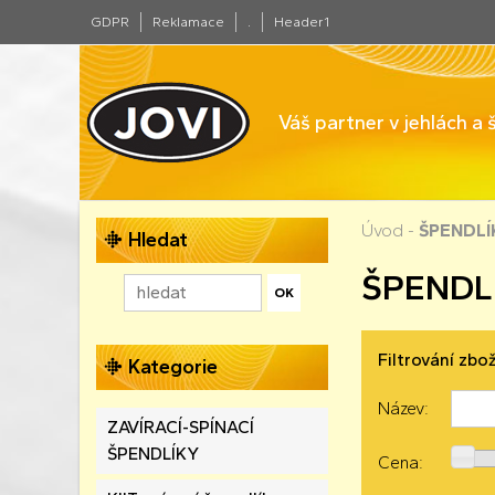
GDPR
Reklamace
.
Header1
Váš partner v jehlách a
Úvod
-
ŠPENDLÍ
Hledat
ŠPENDL
Filtrování zbož
Kategorie
Název:
ZAVÍRACÍ-SPÍNACÍ
ŠPENDLÍKY
Cena: