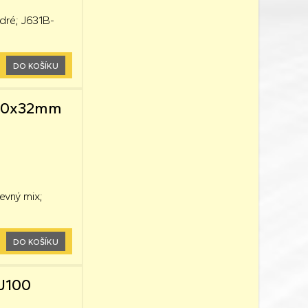
dré; J631B-
DO KOŠÍKU
0,60x32mm
evný mix;
DO KOŠÍKU
 J100