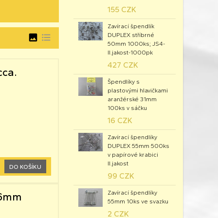
155 CZK
Zavírací špendlík
DUPLEX stříbrné
image
format_list_bulleted
50mm 1000ks; JS4-
II.jakost-1000pk
427 CZK
cca.
Špendlíky s
plastovými hlavičkami
aranžérské 31mm
100ks v sáčku
16 CZK
Zavírací špendlíky
DUPLEX 55mm 500ks
v papírové krabici
II.jakost
DO KOŠÍKU
99 CZK
Zavírací špendlíky
x26mm
55mm 10ks ve svazku
2 CZK