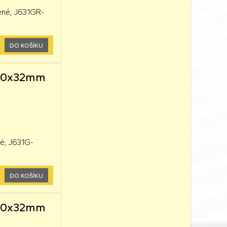
ené; J631GR-
DO KOŠÍKU
0,60x32mm
té; J631G-
DO KOŠÍKU
0,60x32mm