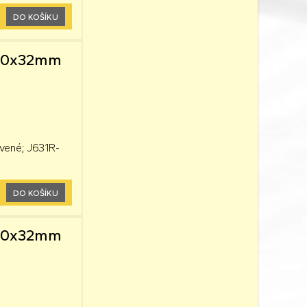
DO KOŠÍKU
0,60x32mm
vené; J631R-
DO KOŠÍKU
0,60x32mm