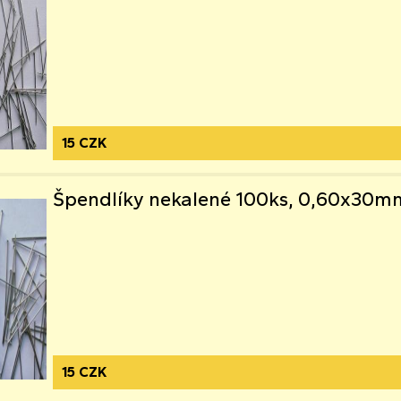
15 CZK
Špendlíky nekalené 100ks, 0,60x30m
15 CZK