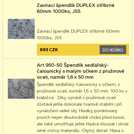
Zavírací špendlík DUPLEX stříbrné
60mm 1000ks; JS5
Zavírací špendlík DUPLEX stříbrné 60mm
1000ks; JS5
893 CZK
DO KOŠÍKU
Art.950-50 Špendlík sedlářský-
čalounický s malým očkem z pružinové
oceli, rozměr 1,6 x 50 mm
Špendlík sedlářský-čalounický s očkem, z
pružinové oceli, rozměr 1,6 x 50 mm. 100 ks v
krabičce. Díky výrobě z pružinové oceli
zůstává jehla dokonale tvarově stabilní i při
vynaložení velké síly. Hladký, poniklovaný
povrch nejen dlouhodobě chrání před korozí,
ale také umožňuje jehle hladce klouzat i skrze
silné vrstvy materiálu. Chytrý detail: Hlava s