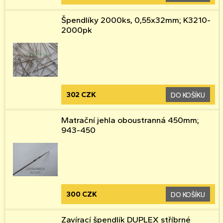
Špendlíky 2000ks, 0,55x32mm; K3210-
2000pk
302 CZK
DO KOŠÍKU
Matrační jehla oboustranná 450mm;
943-450
300 CZK
DO KOŠÍKU
Zavírací špendlík DUPLEX stříbrné