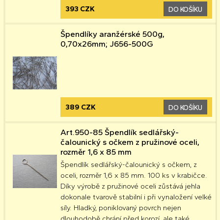
393 CZK
DO KOŠÍKU
Špendlíky aranžérské 500g,
0,70x26mm; J656-500G
389 CZK
DO KOŠÍKU
Art.950-85 Špendlík sedlářský-
čalounický s očkem z pružinové oceli,
rozměr 1,6 x 85 mm
Špendlík sedlářský-čalounický s očkem, z
oceli, rozměr 1,6 x 85 mm. 100 ks v krabičce.
Díky výrobě z pružinové oceli zůstává jehla
dokonale tvarově stabilní i při vynaložení velké
síly. Hladký, poniklovaný povrch nejen
dlouhodobě chrání před korozí, ale také