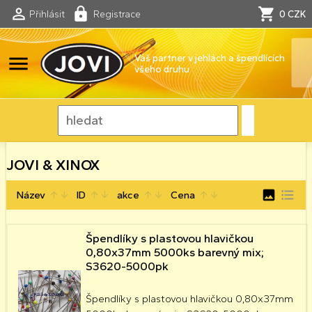
Přihlásit
Registrace
0 CZK
menu
Váš partner v jehlách a špendlících
všeho druhu
JOVI & XINOX
image
format_list_bulleted
Název
ID
akce
Cena
arrow_upward
arrow_downward
arrow_upward
arrow_downward
arrow_upward
arrow_downward
arrow_upward
arrow_downward
Špendlíky s plastovou hlavičkou
0,80x37mm 5000ks barevný mix;
S3620-5000pk
Špendlíky s plastovou hlavičkou 0,80x37mm