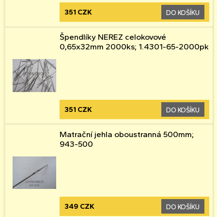
351 CZK
DO KOŠÍKU
Špendlíky NEREZ celokovové
0,65x32mm 2000ks; 1.4301-65-2000pk
351 CZK
DO KOŠÍKU
Matrační jehla oboustranná 500mm;
943-500
349 CZK
DO KOŠÍKU