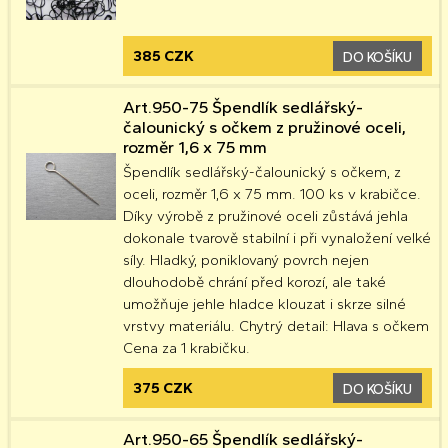
385 CZK
DO KOŠÍKU
Art.950-75 Špendlík sedlářský-
čalounický s očkem z pružinové oceli,
rozměr 1,6 x 75 mm
Špendlík sedlářský-čalounický s očkem, z
oceli, rozměr 1,6 x 75 mm. 100 ks v krabičce.
Díky výrobě z pružinové oceli zůstává jehla
dokonale tvarově stabilní i při vynaložení velké
síly. Hladký, poniklovaný povrch nejen
dlouhodobě chrání před korozí, ale také
umožňuje jehle hladce klouzat i skrze silné
vrstvy materiálu. Chytrý detail: Hlava s očkem
Cena za 1 krabičku.
375 CZK
DO KOŠÍKU
Art.950-65 Špendlík sedlářský-