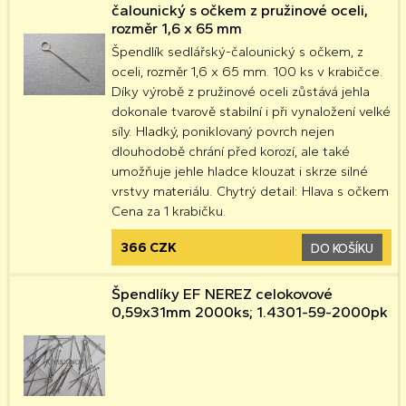
čalounický s očkem z pružinové oceli,
rozměr 1,6 x 65 mm
Špendlík sedlářský-čalounický s očkem, z
oceli, rozměr 1,6 x 65 mm. 100 ks v krabičce.
Díky výrobě z pružinové oceli zůstává jehla
dokonale tvarově stabilní i při vynaložení velké
síly. Hladký, poniklovaný povrch nejen
dlouhodobě chrání před korozí, ale také
umožňuje jehle hladce klouzat i skrze silné
vrstvy materiálu. Chytrý detail: Hlava s očkem
Cena za 1 krabičku.
366 CZK
DO KOŠÍKU
Špendlíky EF NEREZ celokovové
0,59x31mm 2000ks; 1.4301-59-2000pk