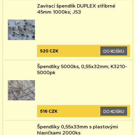
Zavírací špendlík DUPLEX stříbrné
45mm 1000ks; JS3
520 CZK
DO KOŠÍKU
Špendlíky 5000ks, 0,55x32mm; K3210-
5000pk
516 CZK
DO KOŠÍKU
Špendlíky 0,55x33mm s plastovými
hlavičkami 2000ks