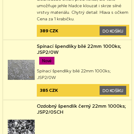
umožňuje jehle hladce klouzat i skrze silné
vrstvy materiálu. Chytrý detail: Hlava s očkem
Cena za 1 krabičku.
389 CZK
DO KOŠÍKU
Spínací špendlíky bílé 22mm 1000ks;
JSP2/0W
Nové
Spínací špendlíky bílé 22mm 1000ks;
JSP2/0W
385 CZK
DO KOŠÍKU
Ozdobný špendlík černý 22mm 1000ks;
JSP2/0SCH