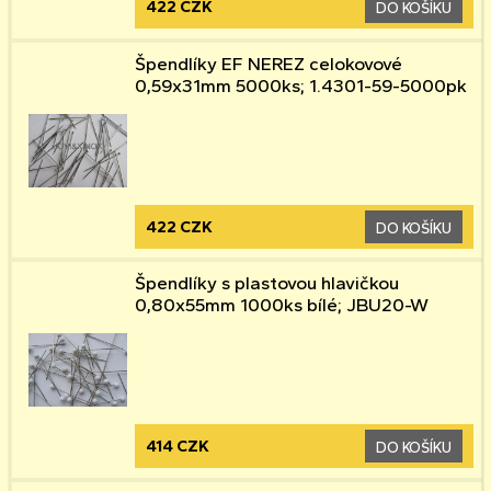
422 CZK
DO KOŠÍKU
Špendlíky EF NEREZ celokovové
0,59x31mm 5000ks; 1.4301-59-5000pk
422 CZK
DO KOŠÍKU
Špendlíky s plastovou hlavičkou
0,80x55mm 1000ks bílé; JBU20-W
414 CZK
DO KOŠÍKU