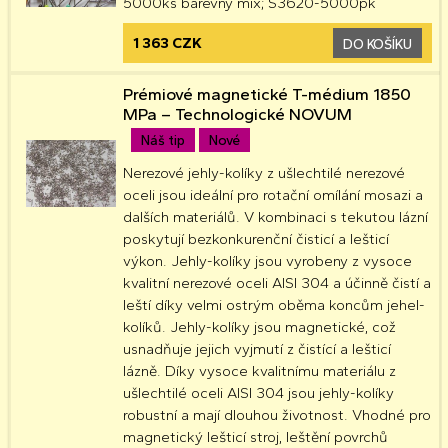
5000ks barevný mix; S3620-5000pk
1 363 CZK
DO KOŠÍKU
Prémiové magnetické T-médium 1850
MPa – Technologické NOVUM
Náš tip
Nové
Nerezové jehly-kolíky z ušlechtilé nerezové
oceli jsou ideální pro rotační omílání mosazi a
dalších materiálů. V kombinaci s tekutou lázní
poskytují bezkonkurenční čisticí a lešticí
výkon. Jehly-kolíky jsou vyrobeny z vysoce
kvalitní nerezové oceli AISI 304 a účinně čistí a
leští díky velmi ostrým oběma koncům jehel-
kolíků. Jehly-kolíky jsou magnetické, což
usnadňuje jejich vyjmutí z čistící a lešticí
lázně. Díky vysoce kvalitnímu materiálu z
ušlechtilé oceli AISI 304 jsou jehly-kolíky
robustní a mají dlouhou životnost. Vhodné pro
magnetický lešticí stroj, leštění povrchů