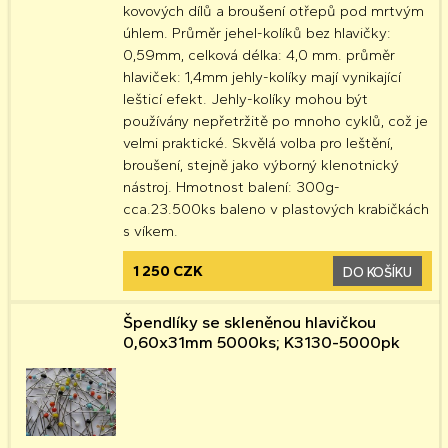
kovových dílů a broušení otřepů pod mrtvým
úhlem. Průměr jehel-kolíků bez hlavičky:
0,59mm, celková délka: 4,0 mm. průměr
hlaviček: 1,4mm jehly-kolíky mají vynikající
lešticí efekt. Jehly-kolíky mohou být
používány nepřetržitě po mnoho cyklů, což je
velmi praktické. Skvělá volba pro leštění,
broušení, stejně jako výborný klenotnický
nástroj. Hmotnost balení: 300g-
cca.23.500ks baleno v plastových krabičkách
s víkem.
1 250 CZK
DO KOŠÍKU
Špendlíky se skleněnou hlavičkou
0,60x31mm 5000ks; K3130-5000pk