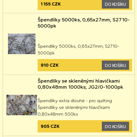
1 155 CZK
DO KOŠÍKU
Špendlíky 5000ks, 0,65x27mm; S2710-
5000pk
Špendlíky 5000ks, 0,65x27mm; S2710-
5000pk
910 CZK
DO KOŠÍKU
Špendlíky se skleněnými hlavičkami
0,80x48mm 1000ks; JG2/0-1000pk
Špendlíky extra dlouhé - pro quilting
Špendlíky se skleněnými hlavičkami
0,80x48mm 500ks
905 CZK
DO KOŠÍKU