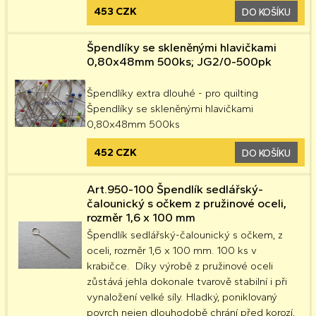
453 CZK
DO KOŠÍKU
Špendlíky se skleněnými hlavičkami
0,80x48mm 500ks; JG2/0-500pk
Špendlíky extra dlouhé - pro quilting
Špendlíky se skleněnými hlavičkami
0,80x48mm 500ks
452 CZK
DO KOŠÍKU
Art.950-100 Špendlík sedlářský-
čalounický s očkem z pružinové oceli,
rozměr 1,6 x 100 mm
Špendlík sedlářský-čalounický s očkem, z
oceli, rozměr 1,6 x 100 mm. 100 ks v
krabičce. Díky výrobě z pružinové oceli
zůstává jehla dokonale tvarově stabilní i při
vynaložení velké síly. Hladký, poniklovaný
povrch nejen dlouhodobě chrání před korozí,