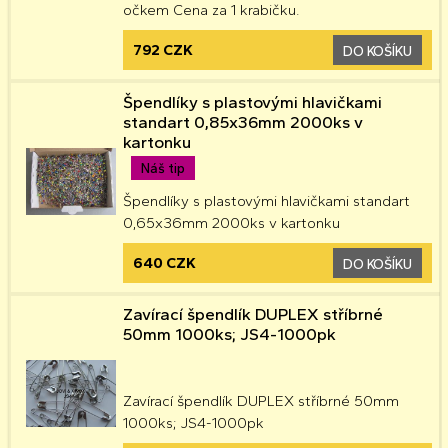
očkem Cena za 1 krabičku.
792 CZK
DO KOŠÍKU
Špendlíky s plastovými hlavičkami
standart 0,85x36mm 2000ks v
kartonku
Náš tip
Špendlíky s plastovými hlavičkami standart
0,65x36mm 2000ks v kartonku
640 CZK
DO KOŠÍKU
Zavírací špendlík DUPLEX stříbrné
50mm 1000ks; JS4-1000pk
Zavírací špendlík DUPLEX stříbrné 50mm
1000ks; JS4-1000pk