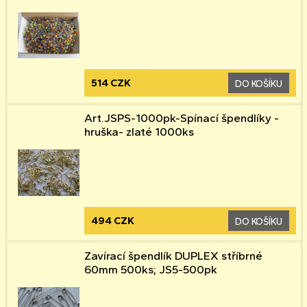
514 CZK
DO KOŠÍKU
Art.JSPS-1000pk-Spínací špendlíky -
hruška- zlaté 1000ks
494 CZK
DO KOŠÍKU
Zavírací špendlík DUPLEX stříbrné
60mm 500ks; JS5-500pk