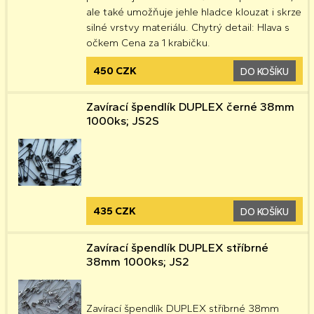
ale také umožňuje jehle hladce klouzat i skrze
silné vrstvy materiálu. Chytrý detail: Hlava s
očkem Cena za 1 krabičku.
450 CZK
DO KOŠÍKU
Zavírací špendlík DUPLEX černé 38mm
1000ks; JS2S
435 CZK
DO KOŠÍKU
Zavírací špendlík DUPLEX stříbrné
38mm 1000ks; JS2
Zavírací špendlík DUPLEX stříbrné 38mm