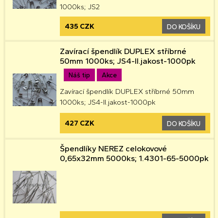
1000ks; JS2
435 CZK
DO KOŠÍKU
Zavírací špendlík DUPLEX stříbrné
50mm 1000ks; JS4-II.jakost-1000pk
Náš tip
Akce
Zavírací špendlík DUPLEX stříbrné 50mm
1000ks; JS4-II.jakost-1000pk
427 CZK
DO KOŠÍKU
Špendlíky NEREZ celokovové
0,65x32mm 5000ks; 1.4301-65-5000pk