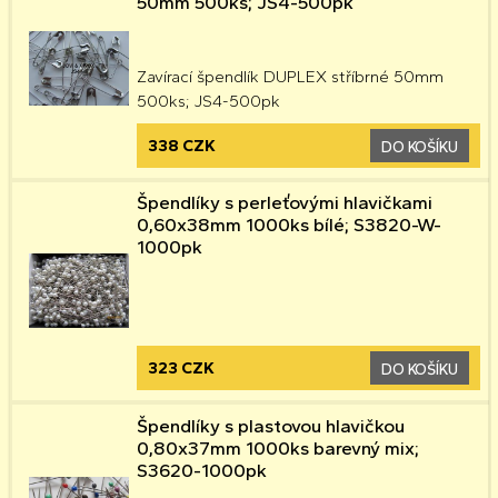
50mm 500ks; JS4-500pk
Zavírací špendlík DUPLEX stříbrné 50mm
500ks; JS4-500pk
338 CZK
DO KOŠÍKU
Špendlíky s perleťovými hlavičkami
0,60x38mm 1000ks bílé; S3820-W-
1000pk
323 CZK
DO KOŠÍKU
Špendlíky s plastovou hlavičkou
0,80x37mm 1000ks barevný mix;
S3620-1000pk