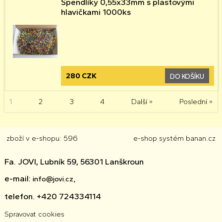
Špendlíky 0,55x33mm s plastovými
hlavičkami 1000ks
280 CZK
DO KOŠÍKU
1
2
3
4
Další »
Poslední »
zboží v e-shopu: 596
e-shop
systém
banan.cz
Fa. JOVI, Lubník 59, 56301 Lanškroun
e-mail:
info@jovi.cz,
telefon. +420 724334114
Spravovat cookies