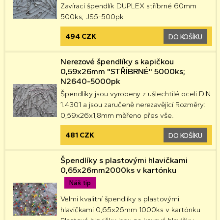
Zavírací špendlík DUPLEX stříbrné 60mm
500ks; JS5-500pk
494 CZK
DO KOŠÍKU
Nerezové špendlíky s kapičkou
0,59x26mm "STŘÍBRNÉ" 5000ks;
N2640-5000pk
Špendlíky jsou vyrobeny z ušlechtilé oceli DIN
1.4301 a jsou zaručeně nerezavějící Rozměry:
0,59x26x1,8mm měřeno přes vše.
481 CZK
DO KOŠÍKU
Špendlíky s plastovými hlavičkami
0,65x26mm2000ks v kartónku
Náš tip
Velmi kvalitní špendlíky s plastovými
hlavičkami 0,65x26mm 1000ks v kartónku