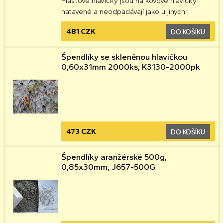
Plastové hlavičky jsou na kovové hlavičky
natavené a neodpadávají jako u jiných
481 CZK
DO KOŠÍKU
Špendlíky se skleněnou hlavičkou
0,60x31mm 2000ks; K3130-2000pk
473 CZK
DO KOŠÍKU
Špendlíky aranžérské 500g,
0,85x30mm; J657-500G