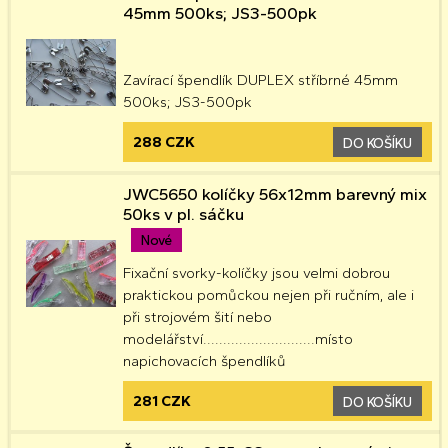
45mm 500ks; JS3-500pk
Zavírací špendlík DUPLEX stříbrné 45mm
500ks; JS3-500pk
288 CZK
DO KOŠÍKU
JWC5650 kolíčky 56x12mm barevný mix
50ks v pl. sáčku
Nové
Fixační svorky-kolíčky jsou velmi dobrou
praktickou pomůckou nejen při ručním, ale i
při strojovém šití nebo
modelářství............................místo
napichovacích špendlíků
281 CZK
DO KOŠÍKU