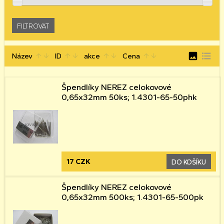
image
format_list_bulleted
Název
ID
akce
Cena
arrow_upward
arrow_downward
arrow_upward
arrow_downward
arrow_upward
arrow_downward
arrow_upward
arrow_downward
Špendlíky NEREZ celokovové
0,65x32mm 50ks; 1.4301-65-50phk
17 CZK
DO KOŠÍKU
Špendlíky NEREZ celokovové
0,65x32mm 500ks; 1.4301-65-500pk