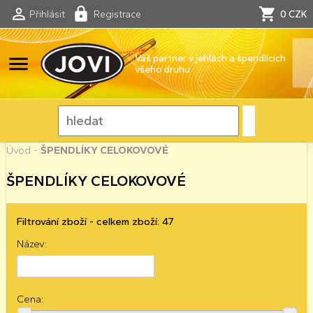
Přihlásit
Registrace
0 CZK
menu
Váš partner v jehlách a špendlících
všeho druhu
Úvod
-
ŠPENDLÍKY CELOKOVOVÉ
ŠPENDLÍKY CELOKOVOVÉ
Filtrování zboží - celkem zboží: 47
Název:
Cena: