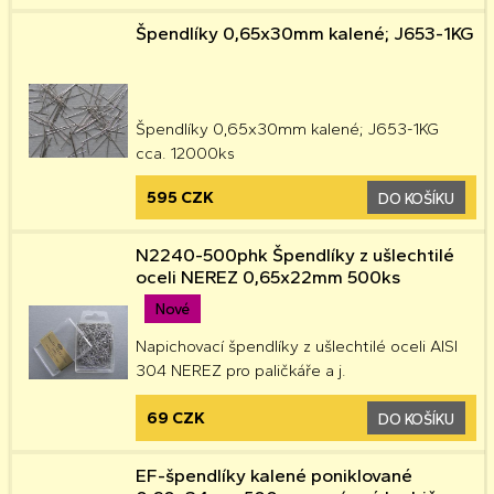
Špendlíky 0,65x30mm kalené; J653-1KG
Špendlíky 0,65x30mm kalené; J653-1KG
cca. 12000ks
595 CZK
DO KOŠÍKU
N2240-500phk Špendlíky z ušlechtilé
oceli NEREZ 0,65x22mm 500ks
Nové
Napichovací špendlíky z ušlechtilé oceli AISI
304 NEREZ pro paličkáře a j.
69 CZK
DO KOŠÍKU
EF-špendlíky kalené poniklované