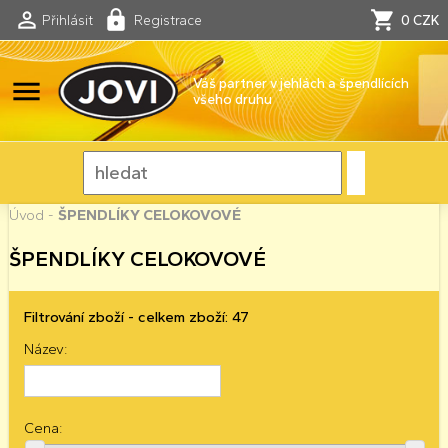
Přihlásit
Registrace
0 CZK
menu
Váš partner v jehlách a špendlících
všeho druhu
Úvod
-
ŠPENDLÍKY CELOKOVOVÉ
ŠPENDLÍKY CELOKOVOVÉ
Filtrování zboží - celkem zboží: 47
Název:
Cena: