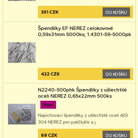
351 CZK
DO KOŠÍKU
Špendlíky EF NEREZ celokovové
0,59x31mm 5000ks; 1.4301-59-5000pk
422 CZK
DO KOŠÍKU
N2240-500phk Špendlíky z ušlechtilé
oceli NEREZ 0,65x22mm 500ks
Nové
Napichovací špendlíky z ušlechtilé oceli AISI
304 NEREZ pro paličkáře a j.
69 CZK
DO KOŠÍKU