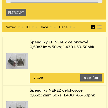
image
format_list_bulleted
Název
ID
akce
Cena
arrow_upward
arrow_downward
arrow_upward
arrow_downward
arrow_upward
arrow_downward
arrow_upward
arrow_downward
Špendlíky EF NEREZ celokovové
0,59x31mm 50ks; 1.4301-59-50phk
17 CZK
DO KOŠÍKU
Špendlíky NEREZ celokovové
0,65x32mm 50ks; 1.4301-65-50phk