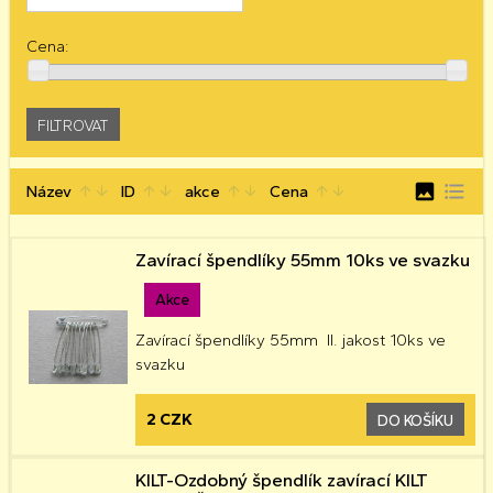
Cena:
image
format_list_bulleted
Název
ID
akce
Cena
arrow_upward
arrow_downward
arrow_upward
arrow_downward
arrow_upward
arrow_downward
arrow_upward
arrow_downward
Zavírací špendlíky 55mm 10ks ve svazku
Akce
Zavírací špendlíky 55mm II. jakost 10ks ve
svazku
2 CZK
DO KOŠÍKU
KILT-Ozdobný špendlík zavírací KILT