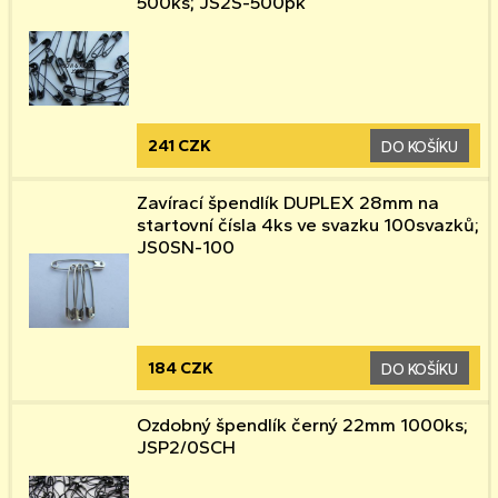
500ks; JS2S-500pk
241 CZK
DO KOŠÍKU
Zavírací špendlík DUPLEX 28mm na
startovní čísla 4ks ve svazku 100svazků;
JS0SN-100
184 CZK
DO KOŠÍKU
Ozdobný špendlík černý 22mm 1000ks;
JSP2/0SCH