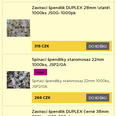
Zavírací špendlík DUPLEX 28mm \zlaté\
1000ks JS0G-1000pk
315 CZK
DO KOŠÍKU
Spínací špendlíky staromosaz 22mm
1000ks; JSP2/0A
Nové
Spínací špendlíky staromosaz 22mm 1000ks;
JSP2/0A
266 CZK
DO KOŠÍKU
Zavírací špendlík DUPLEX černé 38mm