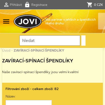
Přihlásit
Registrace
0 CZK
menu
Váš partner v jehlách a špendlících
všeho druhu
Úvod
-
ZAVÍRACÍ-SPÍNACÍ ŠPENDLÍKY
ZAVÍRACÍ-SPÍNACÍ ŠPENDLÍKY
Naše zavírací-spínací špendlíky jsou velmi kvalitní
Filtrování zboží - celkem zboží: 82
Název: